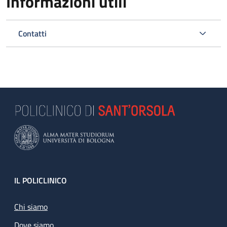
Informazioni utili
Contatti
Footer
IL POLICLINICO
Chi siamo
Dove siamo