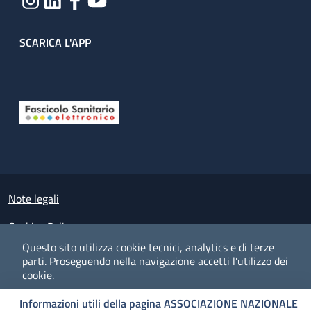
SCARICA L'APP
Useful links section
Small prints
Note legali
Cookies Policy
Questo sito utilizza cookie tecnici, analytics e di terze
Policy privacy e protezione del dato personale
parti.
Proseguendo nella navigazione accetti l'utilizzo dei
cookie.
Albo pretorio on-line
Informazioni utili della pagina ASSOCIAZIONE NAZIONALE
Dichiarazione di accessibilità
COOKIES
I CO