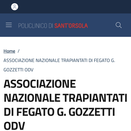
Salta al contenuto principale
Skip to footer content
Briciole di pane
Home
/
ASSOCIAZIONE NAZIONALE TRAPIANTATI DI FEGATO G.
GOZZETTI ODV
ASSOCIAZIONE
NAZIONALE TRAPIANTATI
DI FEGATO G. GOZZETTI
ODV