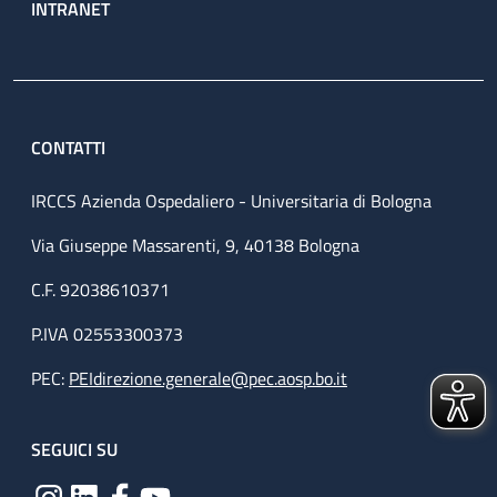
INTRANET
CONTATTI
IRCCS Azienda Ospedaliero - Universitaria di Bologna
Via Giuseppe Massarenti, 9, 40138 Bologna
C.F. 92038610371
P.IVA 02553300373
PEC:
PEIdirezione.generale@pec.aosp.bo.it
SEGUICI SU