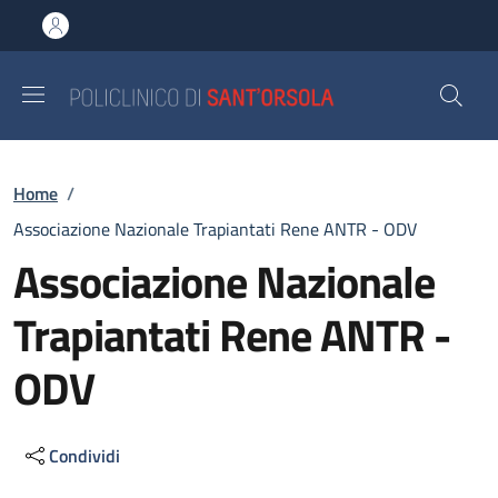
Salta al contenuto principale
Skip to footer content
Briciole di pane
Home
/
Associazione Nazionale Trapiantati Rene ANTR - ODV
Associazione Nazionale
Trapiantati Rene ANTR -
ODV
Condividi