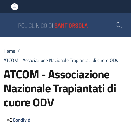
Salta al contenuto principale
Skip to footer content
Briciole di pane
Home
/
ATCOM - Associazione Nazionale Trapiantati di cuore ODV
ATCOM - Associazione
Nazionale Trapiantati di
cuore ODV
Condividi