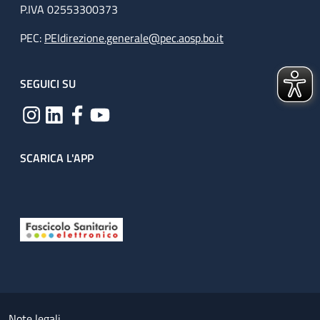
P.IVA 02553300373
PEC:
PEIdirezione.generale@pec.aosp.bo.it
SEGUICI SU
SCARICA L'APP
Useful links section
Small prints
Note legali