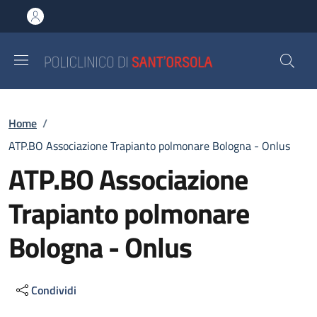
Salta al contenuto principale
Skip to footer content
Briciole di pane
Home
/
ATP.BO Associazione Trapianto polmonare Bologna - Onlus
ATP.BO Associazione
Trapianto polmonare
Bologna - Onlus
Condividi