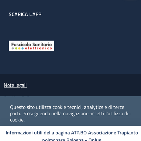
SCARICA L'APP
Useful links section
Small prints
Note legali
Cookies Policy
Questo sito utilizza cookie tecnici, analytics e di terze
Policy privacy e protezione del dato personale
parti.
Proseguendo nella navigazione accetti l'utilizzo dei
cookie.
Albo pretorio on-line
Informazioni utili della pagina ATP.BO Associazione Trapianto
Dichiarazione di accessibilità
COOKIES
I CO
PREFERENZE
ACCETTO
polmonare Bologna - Onlus