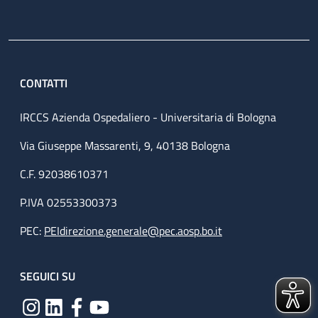
CONTATTI
IRCCS Azienda Ospedaliero - Universitaria di Bologna
Via Giuseppe Massarenti, 9, 40138 Bologna
C.F. 92038610371
P.IVA 02553300373
PEC:
PEIdirezione.generale@pec.aosp.bo.it
SEGUICI SU