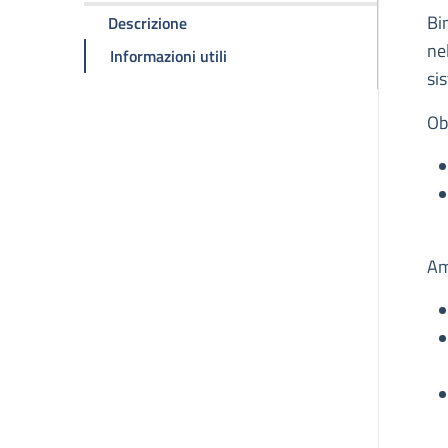
D
Bi
della pagina Bimbo Tu APS
Descrizione
ne
della pagina Bimbo Tu APS
Informazioni utili
si
Ob
Am