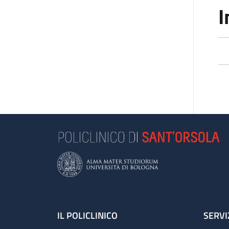
I
Footer
IL POLICLINICO
SERVI