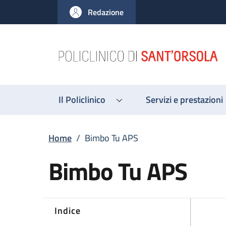
Salta al contenuto principale
Skip to footer content
Redazione
Il Policlinico
Servizi e prestazioni
Briciole di pane
Home
/
Bimbo Tu APS
Bimbo Tu APS
Indice