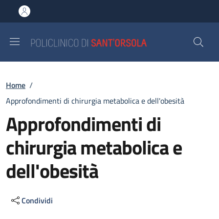
Salta al contenuto principale
Skip to footer content
Briciole di pane
Home
/
Approfondimenti di chirurgia metabolica e dell'obesità
Approfondimenti di
chirurgia metabolica e
dell'obesità
Condividi