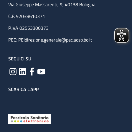
Via Giuseppe Massarenti, 9, 40138 Bologna
C.F. 92038610371
P.IVA 02553300373
PEC:
PEIdirezione.generale@pec.aosp.bo.it
SEGUICI SU
SCARICA L'APP