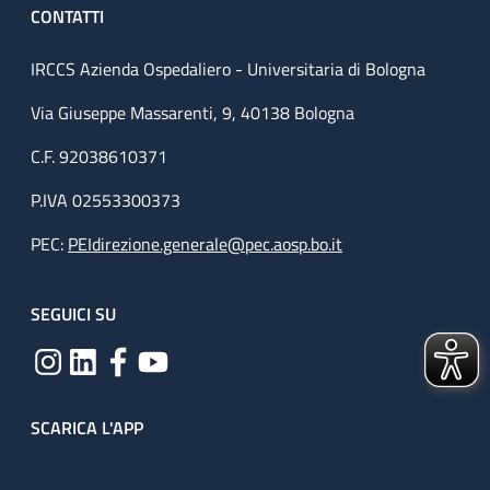
CONTATTI
IRCCS Azienda Ospedaliero - Universitaria di Bologna
Via Giuseppe Massarenti, 9, 40138 Bologna
C.F. 92038610371
P.IVA 02553300373
PEC:
PEIdirezione.generale@pec.aosp.bo.it
SEGUICI SU
SCARICA L'APP