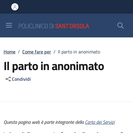
Salta al contenuto principale
Skip to footer content
Briciole di pane
Home
/
Come fare per
/
Il parto in anonimato
Il parto in anonimato
Condividi
Questa pagina web è parte integrante della
Carta dei Servizi