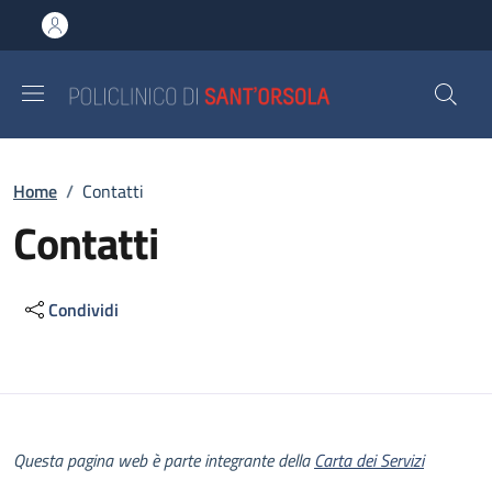
Salta al contenuto principale
Skip to footer content
Briciole di pane
Home
/
Contatti
Contatti
Condividi
Descrizione
Questa pagina web è parte integrante della
Carta dei Servizi