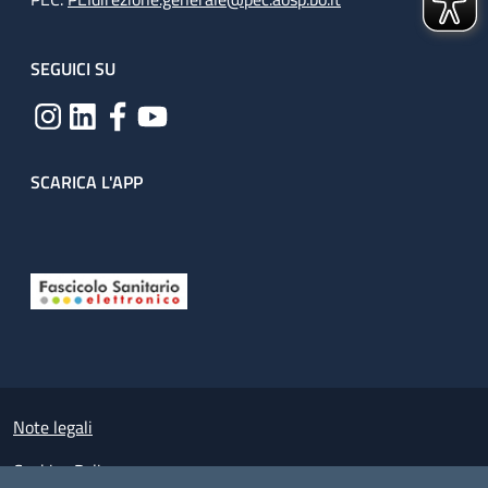
SEGUICI SU
SCARICA L'APP
Useful links section
Small prints
Note legali
Cookies Policy