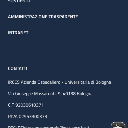
SOSTIENICI
AMMINISTRAZIONE TRASPARENTE
INTRANET
CONTATTI
IRCCS Azienda Ospedaliero - Universitaria di Bologna
Via Giuseppe Massarenti, 9, 40138 Bologna
C.F. 92038610371
P.IVA 02553300373
PEC:
PEIdirezione.generale@pec.aosp.bo.it