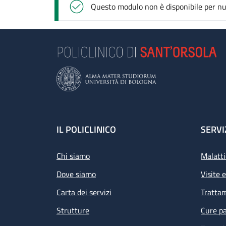
Messaggio di stato
Questo modulo non è disponibile per nuo
Footer
IL POLICLINICO
SERVI
Chi siamo
Malatti
Dove siamo
Visite 
Carta dei servizi
Tratta
Strutture
Cure pa