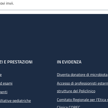
vi invii.
ZI E PRESTAZIONI
IN EVIDENZA
e
Diventa donatore di microbiota
ed esami
Accesso di professionisti estern
strutture del Policlinico
menti
Comitato Regionale per l’Etica 
lliative pediatriche
Clinica COREC