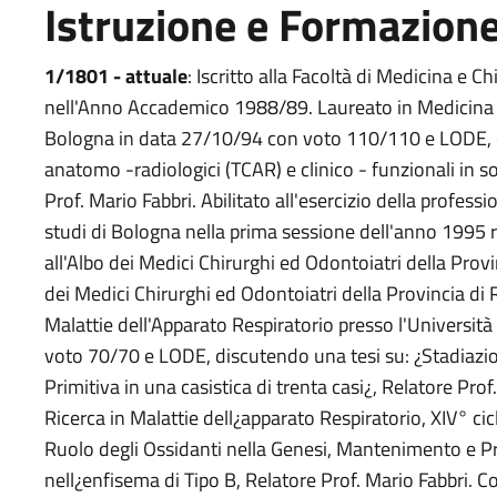
Istruzione e Formazion
1/1801 - attuale
: Iscritto alla Facoltà di Medicina e C
nell'Anno Accademico 1988/89. Laureato in Medicina e 
Bologna in data 27/10/94 con voto 110/110 e LODE, di
anatomo -radiologici (TCAR) e clinico - funzionali in so
Prof. Mario Fabbri. Abilitato all'esercizio della profess
studi di Bologna nella prima sessione dell'anno 1995 r
all'Albo dei Medici Chirurghi ed Odontoiatri della Provi
dei Medici Chirurghi ed Odontoiatri della Provincia di
Malattie dell'Apparato Respiratorio presso l'Universit
voto 70/70 e LODE, discutendo una tesi su: ¿Stadiazione
Primitiva in una casistica di trenta casi¿, Relatore Prof
Ricerca in Malattie dell¿apparato Respiratorio, XIV° ci
Ruolo degli Ossidanti nella Genesi, Mantenimento e 
nell¿enfisema di Tipo B, Relatore Prof. Mario Fabbri. C