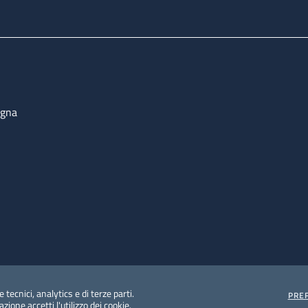
ogna
 tecnici, analytics e di terze parti.
PRE
ione accetti l'utilizzo dei cookie.
e protezione del dato personale
Albo pretorio on-line
Dic