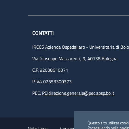
CONTATTI
IRCCS Azienda Ospedaliero - Universitaria di Bol
Via Giuseppe Massarenti, 9, 40138 Bologna
C.F. 92038610371
P.IVA 02553300373
PEC:
PEIdirezione.generale@pec.aosp.bo.it
Small prints
Useful links section
Questo sito utilizza cookie
Proseguendo nella navigaz
Note legali
Cookies Policy
Policy privacy 