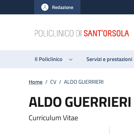
Salta al contenuto principale
Skip to footer content
Redazione
Il Policlinico
Servizi e prestazioni
Breadcrumb
Home
/
CV
/
ALDO GUERRIERI
ALDO GUERRIERI
Curriculum Vitae