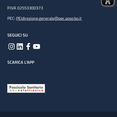
P.IVA 02553300373
PEC:
PEIdirezione.generale@pec.aosp.bo.it
SEGUICI SU
SCARICA L'APP
Useful links section
Small prints