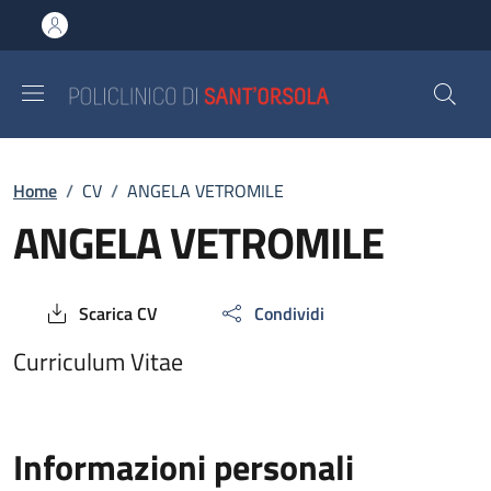
Salta al contenuto principale
Skip to footer content
Breadcrumb
Home
/
CV
/
ANGELA VETROMILE
ANGELA VETROMILE
Scarica CV
Condividi
Curriculum Vitae
Informazioni personali