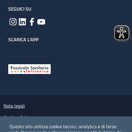
SEGUICI SU
SCARICA L'APP
Useful links section
Small prints
Note legali
Cookies Policy
Questo sito utilizza cookie tecnici, analytics e di terze
Policy privacy e protezione del dato personale