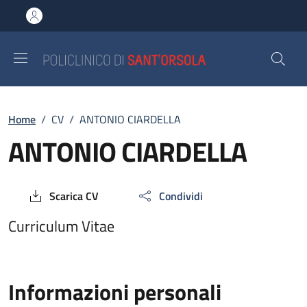
Salta al contenuto principale
Skip to footer content
Breadcrumb
Home
/
CV
/
ANTONIO CIARDELLA
ANTONIO CIARDELLA
Scarica CV
Condividi
Curriculum Vitae
Informazioni personali