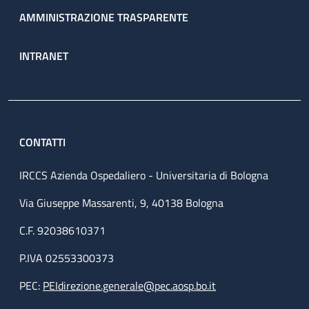
AMMINISTRAZIONE TRASPARENTE
INTRANET
CONTATTI
IRCCS Azienda Ospedaliero - Universitaria di Bologna
Via Giuseppe Massarenti, 9, 40138 Bologna
C.F. 92038610371
P.IVA 02553300373
PEC:
PEIdirezione.generale@pec.aosp.bo.it