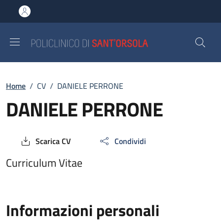
Salta al contenuto principale
Skip to footer content
Breadcrumb
Home
/
CV
/
DANIELE PERRONE
DANIELE PERRONE
Scarica CV
Condividi
Curriculum Vitae
Informazioni personali