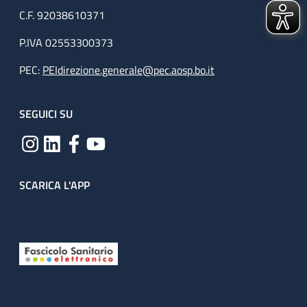
C.F. 92038610371
P.IVA 02553300373
PEC:
PEIdirezione.generale@pec.aosp.bo.it
SEGUICI SU
SCARICA L'APP