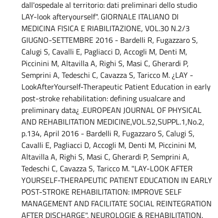
dall'ospedale al territorio: dati preliminari dello studio
LAY-look afteryourself". GIORNALE ITALIANO DI
MEDICINA FISICA E RIABILITAZIONE, VOL.30 N.2/3
GIUGNO-SETTEMBRE 2016 - Bardelli R, Fugazzaro S,
Calugi S, Cavalli E, Pagliacci D, Accogli M, Denti M,
Piccinini M, Altavilla A, Righi S, Masi C, Gherardi P,
Semprini A, Tedeschi C, Cavazza S, Taricco M. ¿LAY -
LookAfterYourself-Therapeutic Patient Education in early
post-stroke rehabilitation: defining usualcare and
preliminary data¿ .EUROPEAN JOURNAL OF PHYSICAL
AND REHABILITATION MEDICINE,VOL.52,SUPPL.1,No.2,
p.134, April 2016 - Bardelli R, Fugazzaro S, Calugi S,
Cavalli E, Pagliacci D, Accogli M, Denti M, Piccinini M,
Altavilla A, Righi S, Masi C, Gherardi P, Semprini A,
Tedeschi C, Cavazza S, Taricco M. "LAY-LOOK AFTER
YOURSELF-THERAPEUTIC PATIENT EDUCATION IN EARLY
POST-STROKE REHABILITATION: IMPROVE SELF
MANAGEMENT AND FACILITATE SOCIAL REINTEGRATION
AFTER DISCHARGE". NEUROLOGIE & REHABILITATION.