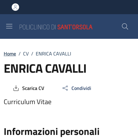
Salta al contenuto principale
Skip to footer content
Breadcrumb
Home
/
CV
/
ENRICA CAVALLI
ENRICA CAVALLI
Scarica CV
Condividi
Curriculum Vitae
Informazioni personali