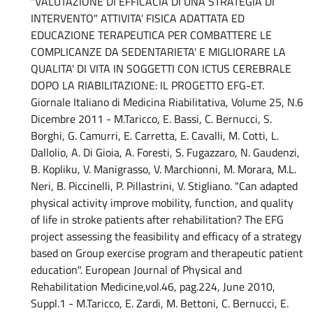
"VALUTAZIONE DI EFFICACIA DI UNA STRATEGIA DI
INTERVENTO" ATTIVITA' FISICA ADATTATA ED
EDUCAZIONE TERAPEUTICA PER COMBATTERE LE
COMPLICANZE DA SEDENTARIETA' E MIGLIORARE LA
QUALITA' DI VITA IN SOGGETTI CON ICTUS CEREBRALE
DOPO LA RIABILITAZIONE: IL PROGETTO EFG-ET.
Giornale Italiano di Medicina Riabilitativa, Volume 25, N.6
Dicembre 2011 - M.Taricco, E. Bassi, C. Bernucci, S.
Borghi, G. Camurri, E. Carretta, E. Cavalli, M. Cotti, L.
Dallolio, A. Di Gioia, A. Foresti, S. Fugazzaro, N. Gaudenzi,
B. Kopliku, V. Manigrasso, V. Marchionni, M. Morara, M.L.
Neri, B. Piccinelli, P. Pillastrini, V. Stigliano. "Can adapted
physical activity improve mobility, function, and quality
of life in stroke patients after rehabilitation? The EFG
project assessing the feasibility and efficacy of a strategy
based on Group exercise program and therapeutic patient
education". European Journal of Physical and
Rehabilitation Medicine,vol.46, pag.224, June 2010,
Suppl.1 - M.Taricco, E. Zardi, M. Bettoni, C. Bernucci, E.