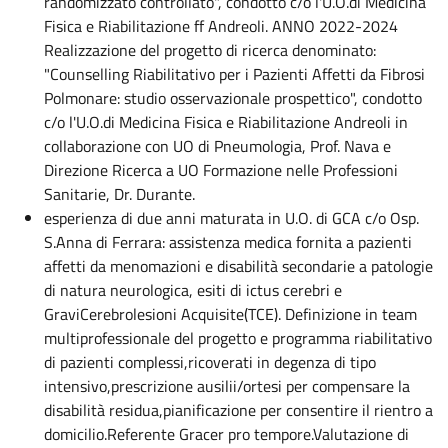
randomizzato controllato", condotto c/o l'U.O.di Medicina
Fisica e Riabilitazione ff Andreoli. ANNO 2022-2024
Realizzazione del progetto di ricerca denominato:
"Counselling Riabilitativo per i Pazienti Affetti da Fibrosi
Polmonare: studio osservazionale prospettico", condotto
c/o l'U.O.di Medicina Fisica e Riabilitazione Andreoli in
collaborazione con UO di Pneumologia, Prof. Nava e
Direzione Ricerca a UO Formazione nelle Professioni
Sanitarie, Dr. Durante.
esperienza di due anni maturata in U.O. di GCA c/o Osp.
S.Anna di Ferrara: assistenza medica fornita a pazienti
affetti da menomazioni e disabilità secondarie a patologie
di natura neurologica, esiti di ictus cerebri e
GraviCerebrolesioni Acquisite(TCE). Definizione in team
multiprofessionale del progetto e programma riabilitativo
di pazienti complessi,ricoverati in degenza di tipo
intensivo,prescrizione ausilii/ortesi per compensare la
disabilità residua,pianificazione per consentire il rientro a
domicilio.Referente Gracer pro tempore.Valutazione di