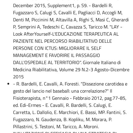
December 2015, Supplement1, p. S9. - Bardelli R,
Fugazzaro S, Calugi S, Cavalli E, Pagliacci D, Accogli M,
Denti M, Piccinini M, Altavilla A, Righi S, Masi C, Gherardi
P, Semprini A, Tedeschi C, Cavazza S, Taricco M. "LAY -
Look AfterYourself-L'EDUCAZIONE TERAPEUTICA AL
PAZIENTE NEL PERCORSO RIABILITATIVO DELLE
PERSONE CON ICTUS: MIGLIORARE IL SELF
MANAGEMENT E FAVORIRE IL PASSAGGIO
DALL'OSPEDALE AL TERRITORIO". Giornale Italiano di
Medicina Riabilitativa, Volume 29 N.2-3 Agosto-Dicembre
2015
- R. Bardelli, E. Cavalli, A. Foresti. "Dissezione carotidea e
gesto del lancio nel baseball: una correlazione?" Il
Fisioterapista, n°1 Gennaio - Febbraio 2012, pag.77-85,
ed. Edi-Ermes - E. Cavalli, R. Bardelli, S. Calugi, E.
Carretta, L. Dallolio, E. Marchiori, E. Bassi, MP. Fantini, S.
Fugazzaro, N. Gaudenza, B. Kopliku, M. Morara, P.
Pillastrini, S. Testoni, M. Taricco, A. Moroni.