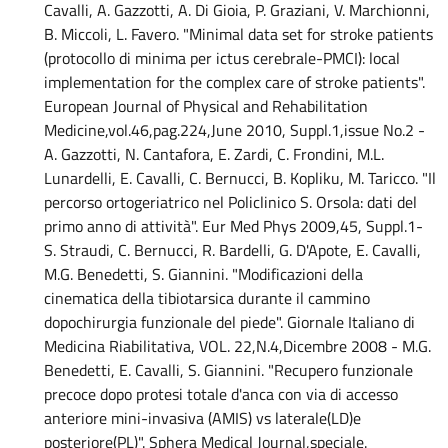
Cavalli, A. Gazzotti, A. Di Gioia, P. Graziani, V. Marchionni,
B. Miccoli, L. Favero. "Minimal data set for stroke patients
(protocollo di minima per ictus cerebrale-PMCI): local
implementation for the complex care of stroke patients".
European Journal of Physical and Rehabilitation
Medicine,vol.46,pag.224,June 2010, Suppl.1,issue No.2 -
A. Gazzotti, N. Cantafora, E. Zardi, C. Frondini, M.L.
Lunardelli, E. Cavalli, C. Bernucci, B. Kopliku, M. Taricco. "Il
percorso ortogeriatrico nel Policlinico S. Orsola: dati del
primo anno di attività". Eur Med Phys 2009,45, Suppl.1-
S. Straudi, C. Bernucci, R. Bardelli, G. D'Apote, E. Cavalli,
M.G. Benedetti, S. Giannini. "Modificazioni della
cinematica della tibiotarsica durante il cammino
dopochirurgia funzionale del piede". Giornale Italiano di
Medicina Riabilitativa, VOL. 22,N.4,Dicembre 2008 - M.G.
Benedetti, E. Cavalli, S. Giannini. "Recupero funzionale
precoce dopo protesi totale d'anca con via di accesso
anteriore mini-invasiva (AMIS) vs laterale(LD)e
posteriore(PL)". Sphera Medical Journal,speciale.