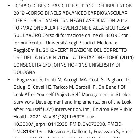
-CORSO DI BLSD-BASIC LIFE SUPPORT DEFIBRILLATION
2018 -CORSO DI ACLS ADVANCED CARDIOVASCULAR
LIFE SUPPORT AMERICAN HEART ASSOCIATION 2012 -
FORMAZIONE ALLA PREVENZIONE E ALLA SICUREZZA
SUL LAVORO Corso di formazione online di 18 ORE con
lezioni frontali. Università degli Studi di Modena e
ReggioEmilia. 2012 -CERTIFICAZIONE DEL CORRETTO
USO DELLA RANKIN 2014 - ATTESTAZIONE TOEIC (2011)
CONSEGUITA C/O JOHNS HOPKINS UNIVERSITY DI
BOLOGNA
- Fugazzaro S, Denti M, Accogli MA, Costi S, Pagliacci D,
Calugi S, Cavalli E, Taricco M, Bardelli R, On Behalf Of
Look After Yourself Project. Self-Management in Stroke
Survivors: Development and Implementation of the Look
after Yourself (LAY) Intervention. Int J Environ Res Public
Health. 2021 May 31;18(11):5925. doi:
10.3390/ijerph18115925. PMID: 34072998; PMCID:
PMC8198104. - Messina R, Dallolio L, Fugazzaro S, Rucci