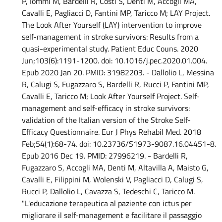
P, Iommi M, Bardelli R, Costi S, Denti M, Accogli MA,
Cavalli E, Pagliacci D, Fantini MP, Taricco M; LAY Project.
The Look After Yourself (LAY) intervention to improve
self-management in stroke survivors: Results from a
quasi-experimental study. Patient Educ Couns. 2020
Jun;103(6):1191-1200. doi: 10.1016/j.pec.2020.01.004.
Epub 2020 Jan 20. PMID: 31982203. - Dallolio L, Messina
R, Calugi S, Fugazzaro S, Bardelli R, Rucci P, Fantini MP,
Cavalli E, Taricco M; Look After Yourself Project. Self-
management and self-efficacy in stroke survivors:
validation of the Italian version of the Stroke Self-
Efficacy Questionnaire. Eur J Phys Rehabil Med. 2018
Feb;54(1):68-74. doi: 10.23736/S1973-9087.16.04451-8.
Epub 2016 Dec 19. PMID: 27996219. - Bardelli R,
Fugazzaro S, Accogli MA, Denti M, Altavilla A, Maisto G,
Cavalli E, Filippini M, Wolenski V, Pagliacci D, Calugi S,
Rucci P, Dallolio L, Cavazza S, Tedeschi C, Taricco M.
"L'educazione terapeutica al paziente con ictus per
migliorare il self-management e facilitare il passaggio