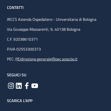
CONTATTI
IRCCS Azienda Ospedaliero - Universitaria di Bologna
Via Giuseppe Massarenti, 9, 40138 Bologna
C.F. 92038610371
P.IVA 02553300373
PEC:
PEIdirezione.generale@pec.aosp.bo.it
SEGUICI SU
SCARICA L'APP