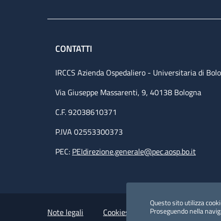
CONTATTI
IRCCS Azienda Ospedaliero - Universitaria di Bol
Via Giuseppe Massarenti, 9, 40138 Bologna
C.F. 92038610371
P.IVA 02553300373
PEC:
PEIdirezione.generale@pec.aosp.bo.it
Small prints
Useful links section
Questo sito utilizza cookie
Proseguendo nella navigaz
Note legali
Cookies Policy
Policy privacy 