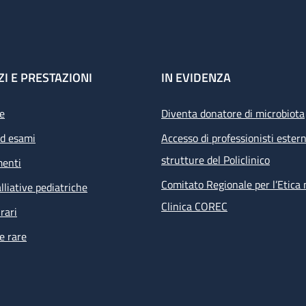
ZI E PRESTAZIONI
IN EVIDENZA
e
Diventa donatore di microbiota
ed esami
Accesso di professionisti estern
strutture del Policlinico
menti
Comitato Regionale per l’Etica 
lliative pediatriche
Clinica COREC
rari
e rare