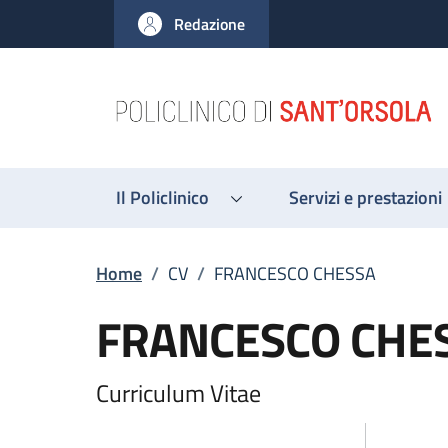
Salta al contenuto principale
Skip to footer content
Redazione
Il Policlinico
Servizi e prestazioni
Breadcrumb
Home
/
CV
/
FRANCESCO CHESSA
FRANCESCO CHE
Curriculum Vitae