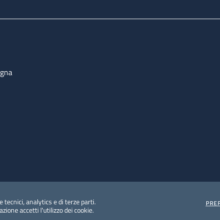
ogna
 tecnici, analytics e di terze parti.
PRE
ione accetti l'utilizzo dei cookie.
e protezione del dato personale
Albo pretorio on-line
Dic