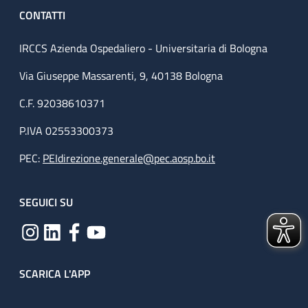
CONTATTI
IRCCS Azienda Ospedaliero - Universitaria di Bologna
Via Giuseppe Massarenti, 9, 40138 Bologna
C.F. 92038610371
P.IVA 02553300373
PEC:
PEIdirezione.generale@pec.aosp.bo.it
SEGUICI SU
SCARICA L'APP