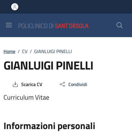
Salta al contenuto principale
Skip to footer content
Breadcrumb
Home
/
CV
/
GIANLUIGI PINELLI
GIANLUIGI PINELLI
Scarica CV
Condividi
Curriculum Vitae
Informazioni personali