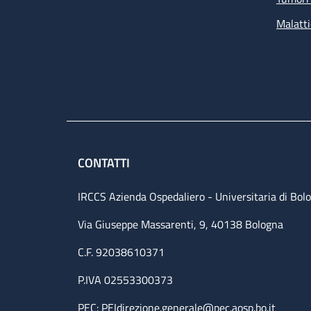
Malatti
CONTATTI
IRCCS Azienda Ospedaliero - Universitaria di Bol
Via Giuseppe Massarenti, 9, 40138 Bologna
C.F. 92038610371
P.IVA 02553300373
PEC:
PEIdirezione.generale@pec.aosp.bo.it