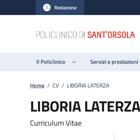
Salta al contenuto principale
Skip to footer content
Redazione
Il Policlinico
Servizi e prestazioni
Breadcrumb
Home
/
CV
/
LIBORIA LATERZA
LIBORIA LATERZ
Curriculum Vitae