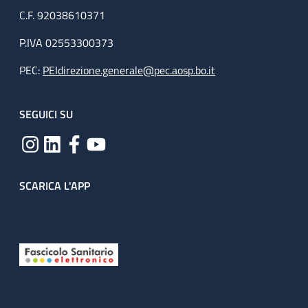
C.F. 92038610371
P.IVA 02553300373
PEC:
PEIdirezione.generale@pec.aosp.bo.it
SEGUICI SU
SCARICA L'APP