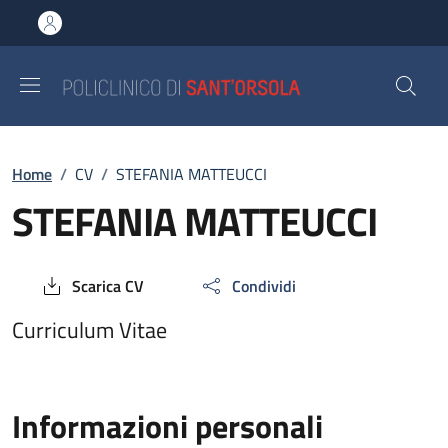
Salta al contenuto principale
Skip to footer content
Breadcrumb
Home
/
CV
/
STEFANIA MATTEUCCI
STEFANIA MATTEUCCI
Scarica CV
Condividi
Curriculum Vitae
Informazioni personali