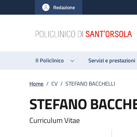
Salta al contenuto principale
Skip to footer content
Redazione
Il Policlinico
Servizi e prestazioni
Breadcrumb
Home
/
CV
/
STEFANO BACCHELLI
STEFANO BACCHE
Curriculum Vitae