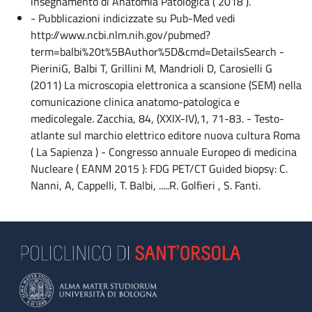
insegnamento di Anatomia Patologica ( 2018 ).
- Pubblicazioni indicizzate su Pub-Med vedi
http://www.ncbi.nlm.nih.gov/pubmed?
term=balbi%20t%5BAuthor%5D&cmd=DetailsSearch -
PieriniG, Balbi T, Grillini M, Mandrioli D, Carosielli G
(2011) La microscopia elettronica a scansione (SEM) nella
comunicazione clinica anatomo-patologica e
medicolegale. Zacchia, 84, (XXIX-IV),1, 71-83. - Testo-
atlante sul marchio elettrico editore nuova cultura Roma
( La Sapienza ) - Congresso annuale Europeo di medicina
Nucleare ( EANM 2015 ): FDG PET/CT Guided biopsy: C.
Nanni, A, Cappelli, T. Balbi, .....R. Golfieri , S. Fanti.