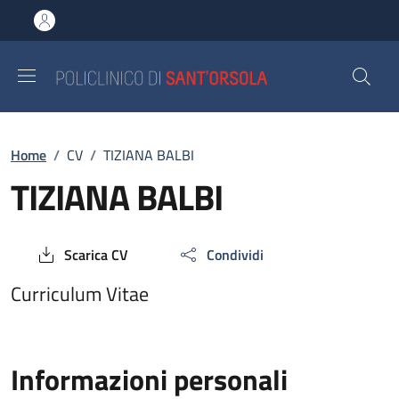
Salta al contenuto principale
Skip to footer content
Breadcrumb
Home
/
CV
/
TIZIANA BALBI
TIZIANA BALBI
Scarica CV
Condividi
Curriculum Vitae
Informazioni personali