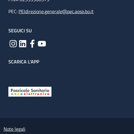
PEC:
PEIdirezione.generale@pec.aosp.bo.it
SEGUICI SU
SCARICA L'APP
Useful links section
Small prints
Note legali