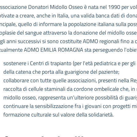
escrizione
Associazione Donatori Midollo Osseo è nata nel 1990 per vo
a Romagna ETS
tivate a creare, anche in Italia, una valida banca dati di do
Emilia Romagna ETS
incipale, quello di informare la popolazione italiana sulla pos
oplasie del sangue attraverso la donazione del midollo osseo
gli anni successivi si sono costituite ADMO regionali fino a co
tualmente ADMO EMILIA ROMAGNA sta perseguendo l'obiett
sostenere i Centri di trapianto (per l'età pediatrica e per gl
della catena che porta alla guarigione del paziente;
collaborare con tutte quelle associazioni, presenti nella R
raccolta di cellule staminali da cordone ombelicale che, 
midollo osseo, rappresenta un'ulteriore possibilità di guar
continuare la sensibilizzazione fra i giovani con progetti mi
formazione culturale sul valore della solidarietà.