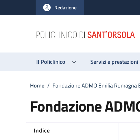
Salta al contenuto principale
Skip to footer content
Redazione
Il Policlinico
Servizi e prestazioni
Briciole di pane
Home
/
Fondazione ADMO Emilia Romagna 
Fondazione ADMO
Indice