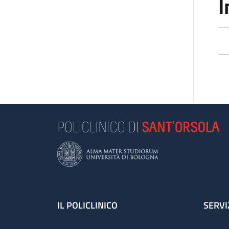
I
Footer
IL POLICLINICO
SERVI