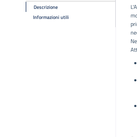
D
L'
della pagina Fondazione ADMO Emili
Descrizione
mo
della pagina Fondazione ADMO 
Informazioni utili
pr
ne
Ne
At