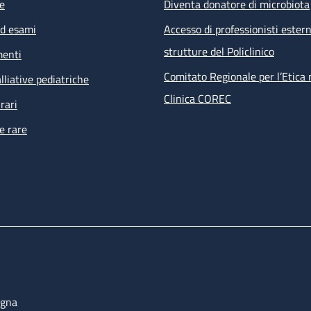
e
Diventa donatore di microbiota
ed esami
Accesso di professionisti estern
strutture del Policlinico
menti
Comitato Regionale per l’Etica 
lliative pediatriche
Clinica COREC
rari
e rare
ogna