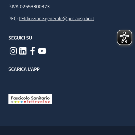
P.IVA 02553300373
PEC:
PEIdirezione.generale@pec.aosp.bo.it
SEGUICI SU
SCARICA L'APP
Useful links section
Small prints