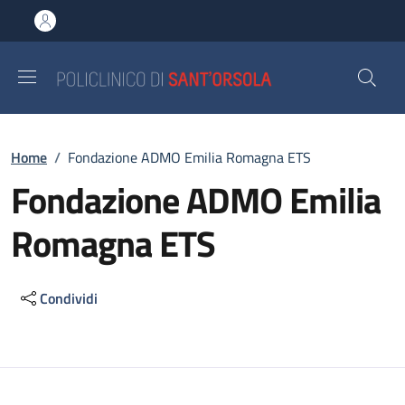
Salta al contenuto principale
Skip to footer content
Briciole di pane
Home
/
Fondazione ADMO Emilia Romagna ETS
Fondazione ADMO Emilia
Romagna ETS
Condividi