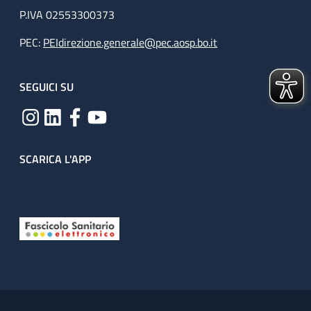
P.IVA 02553300373
PEC:
PEIdirezione.generale@pec.aosp.bo.it
SEGUICI SU
SCARICA L'APP
Useful links section
Small prints