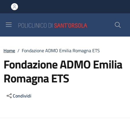
Salta al contenuto principale
Skip to footer content
Briciole di pane
Home
/
Fondazione ADMO Emilia Romagna ETS
Fondazione ADMO Emilia
Romagna ETS
Condividi