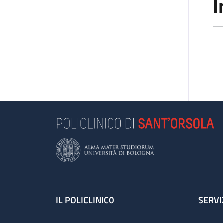
I
Footer
IL POLICLINICO
SERVI