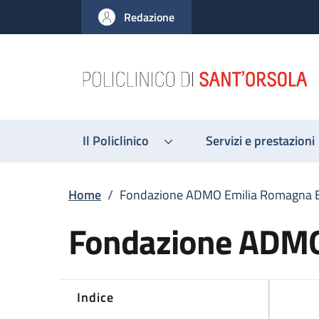
Salta al contenuto principale
Skip to footer content
Redazione
Il Policlinico
Servizi e prestazioni
Briciole di pane
Home
/
Fondazione ADMO Emilia Romagna 
Fondazione ADMO
Indice