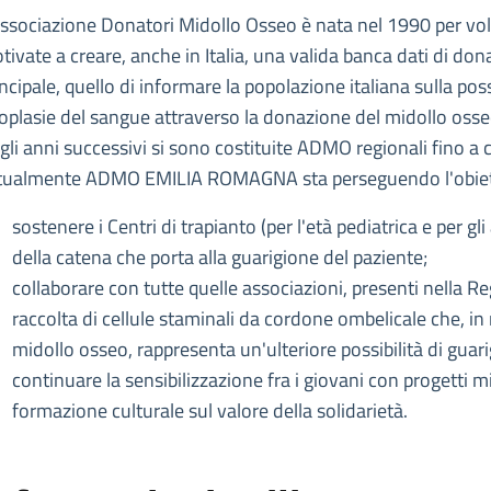
escrizione
Associazione Donatori Midollo Osseo è nata nel 1990 per vo
a Romagna ETS
tivate a creare, anche in Italia, una valida banca dati di do
Emilia Romagna ETS
incipale, quello di informare la popolazione italiana sulla pos
oplasie del sangue attraverso la donazione del midollo osseo
gli anni successivi si sono costituite ADMO regionali fino a co
tualmente ADMO EMILIA ROMAGNA sta perseguendo l'obiett
sostenere i Centri di trapianto (per l'età pediatrica e per gl
della catena che porta alla guarigione del paziente;
collaborare con tutte quelle associazioni, presenti nella R
raccolta di cellule staminali da cordone ombelicale che, 
midollo osseo, rappresenta un'ulteriore possibilità di guar
continuare la sensibilizzazione fra i giovani con progetti mi
formazione culturale sul valore della solidarietà.