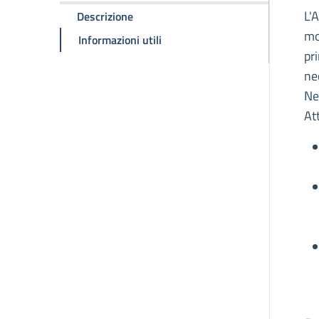
D
L'
della pagina Fondazione ADMO Emili
Descrizione
mo
della pagina Fondazione ADMO 
Informazioni utili
pr
ne
Ne
At