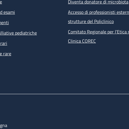
e
Diventa donatore di microbiota
ed esami
Accesso di professionisti estern
strutture del Policlinico
menti
Comitato Regionale per l’Etica 
lliative pediatriche
Clinica COREC
rari
e rare
ogna