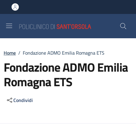
Salta al contenuto principale
Skip to footer content
Briciole di pane
Home
/
Fondazione ADMO Emilia Romagna ETS
Fondazione ADMO Emilia
Romagna ETS
Condividi