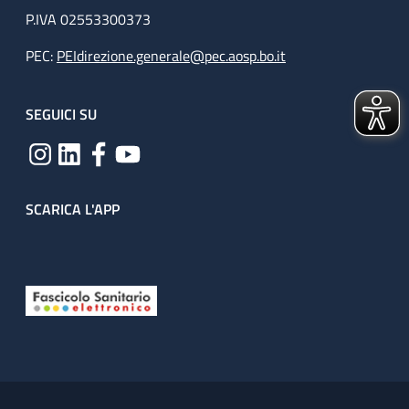
P.IVA 02553300373
PEC:
PEIdirezione.generale@pec.aosp.bo.it
SEGUICI SU
SCARICA L'APP
Useful links section
Small prints