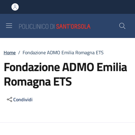
Salta al contenuto principale
Skip to footer content
Briciole di pane
Home
/
Fondazione ADMO Emilia Romagna ETS
Fondazione ADMO Emilia
Romagna ETS
Condividi