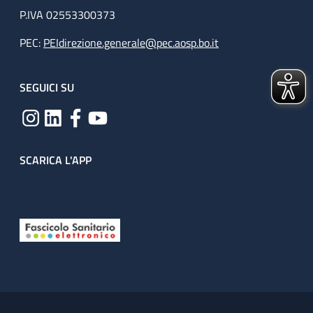
P.IVA 02553300373
PEC:
PEIdirezione.generale@pec.aosp.bo.it
SEGUICI SU
SCARICA L'APP
Useful links section
Small prints