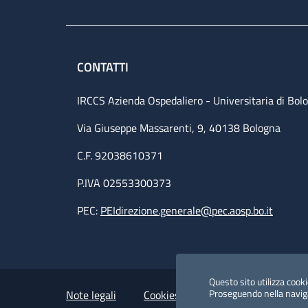
CONTATTI
IRCCS Azienda Ospedaliero - Universitaria di Bol
Via Giuseppe Massarenti, 9, 40138 Bologna
C.F. 92038610371
P.IVA 02553300373
PEC:
PEIdirezione.generale@pec.aosp.bo.it
Small prints
Useful links section
Questo sito utilizza cookie
Proseguendo nella navigaz
Note legali
Cookies Policy
Policy privacy 