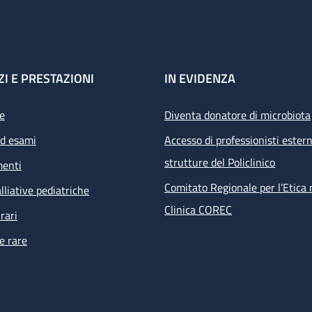
ZI E PRESTAZIONI
IN EVIDENZA
e
Diventa donatore di microbiota
ed esami
Accesso di professionisti estern
strutture del Policlinico
menti
Comitato Regionale per l’Etica 
lliative pediatriche
Clinica COREC
rari
e rare