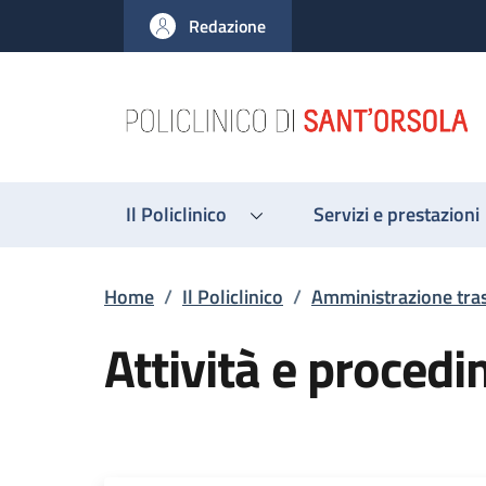
Salta al contenuto principale
Skip to footer content
Redazione
Il Policlinico
Servizi e prestazioni
Briciole di pane
Home
/
Il Policlinico
/
Amministrazione tra
Attività e procedi
Descrizione