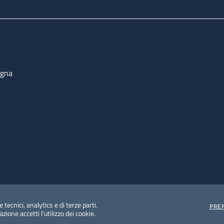
ogna
 tecnici, analytics e di terze parti.
PRE
ione accetti l'utilizzo dei cookie.
e protezione del dato personale
Albo pretorio on-line
Dic