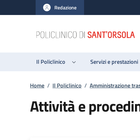
Salta al contenuto principale
Skip to footer content
Redazione
Il Policlinico
Servizi e prestazioni
Briciole di pane
Home
/
Il Policlinico
/
Amministrazione tra
Attività e procedi
Descrizione