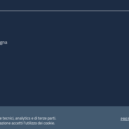
ogna
 tecnici, analytics e di terze parti.
PRE
ione accetti l'utilizzo dei cookie.
e protezione del dato personale
Albo pretorio on-line
Dic