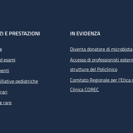
ZI E PRESTAZIONI
IN EVIDENZA
e
Diventa donatore di microbiota
ed esami
Accesso di professionisti estern
strutture del Policlinico
menti
Comitato Regionale per l’Etica 
lliative pediatriche
Clinica COREC
rari
e rare