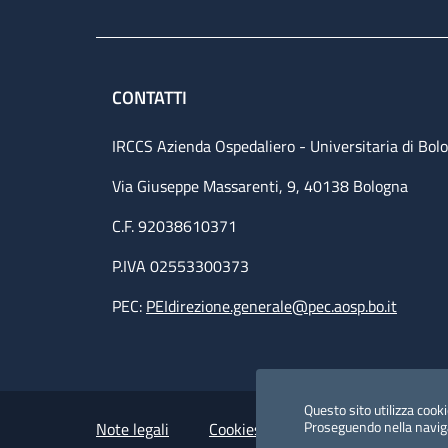
CONTATTI
IRCCS Azienda Ospedaliero - Universitaria di Bol
Via Giuseppe Massarenti, 9, 40138 Bologna
C.F. 92038610371
P.IVA 02553300373
PEC:
PEIdirezione.generale@pec.aosp.bo.it
Small prints
Useful links section
Questo sito utilizza cookie
Proseguendo nella navigaz
Note legali
Cookies Policy
Policy privacy 