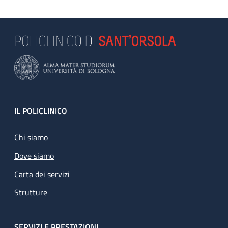
Footer
IL POLICLINICO
Chi siamo
Dove siamo
Carta dei servizi
Strutture
SERVIZI E PRESTAZIONI