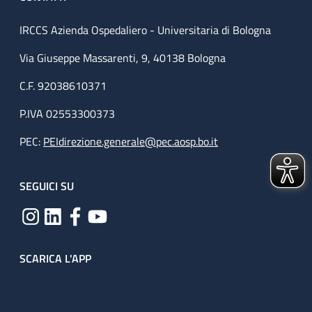
IRCCS Azienda Ospedaliero - Universitaria di Bologna
Via Giuseppe Massarenti, 9, 40138 Bologna
C.F. 92038610371
P.IVA 02553300373
PEC:
PEIdirezione.generale@pec.aosp.bo.it
SEGUICI SU
SCARICA L'APP