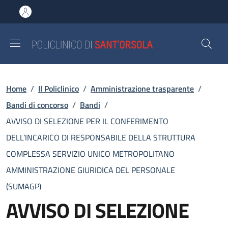
Salta al contenuto principale
Skip to footer content
Briciole di pane
Home
/
Il Policlinico
/
Amministrazione trasparente
/
Bandi di concorso
/
Bandi
/
AVVISO DI SELEZIONE PER IL CONFERIMENTO
DELL’INCARICO DI RESPONSABILE DELLA STRUTTURA
COMPLESSA SERVIZIO UNICO METROPOLITANO
AMMINISTRAZIONE GIURIDICA DEL PERSONALE
(SUMAGP)
AVVISO DI SELEZIONE