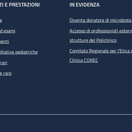
ZI E PRESTAZIONI
IN EVIDENZA
e
Diventa donatore di microbiota
ed esami
Accesso di professionisti estern
strutture del Policlinico
menti
Comitato Regionale per l’Etica 
lliative pediatriche
Clinica COREC
rari
e rare