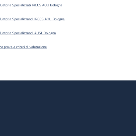
duatoria Specializzati IRCCS AOU Bologna
duatoria Specializzandi IRCCS AOU Bologna
duatoria Specializzandi AUSL Bologna
ce prove e criteri di valutazione