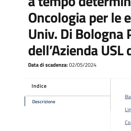
a tempo determina
Oncologia per le 
Univ. Di Bologna P
dell’Azienda USL 
Data di scadenza:
02/05/2024
Indice
Ba
della pagina Avviso pubblico congiunt
Descrizione
Li
Co