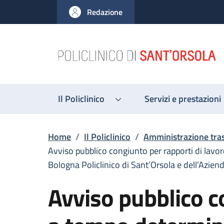
Salta al contenuto principale
Skip to footer content
Redazione
Il Policlinico
Servizi e prestazioni
Briciole di pane
Home
/
Il Policlinico
/
Amministrazione tra
Avviso pubblico congiunto per rapporti di lavo
Bologna Policlinico di Sant’Orsola e dell’Azie
Avviso pubblico c