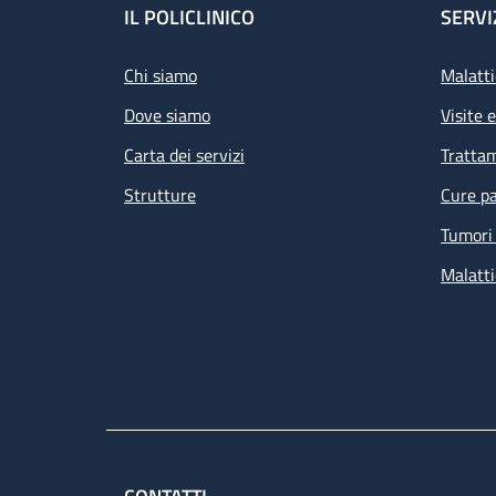
Footer
IL POLICLINICO
SERVI
Chi siamo
Malatti
Dove siamo
Visite 
Carta dei servizi
Tratta
Strutture
Cure pa
Tumori 
Malatti