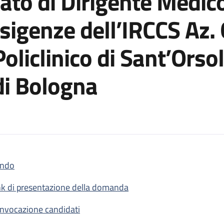
to di Dirigente Medico
esigenze dell’IRCCS Az.
oliclinico di Sant’Orsol
di Bologna
ndo
o per rapporti di lavoro a tempo determinato di Dirigente Medico d
nk di presentazione della domanda
nvocazione candidati