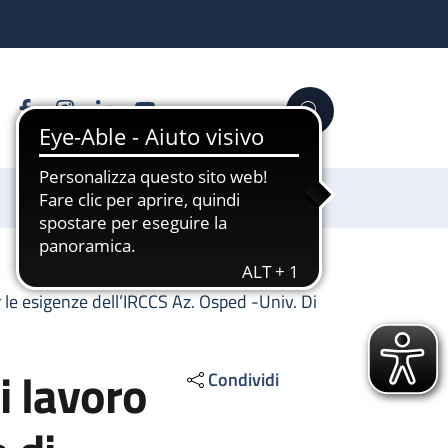
Facebook
Instagram
Linkedin
YouTube
Cerca
Sostienici
 le esigenze dell’IRCCS Az. Osped -Univ. Di
i lavoro
Condividi