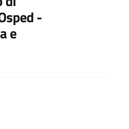
 di
 Osped -
a e
i Oncologia per le esigenze dell’IRCCS Az. Osped -Univ. Di Bologn