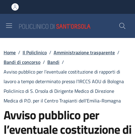
Salta al contenuto principale
Skip to footer content
Briciole di pane
Home
/
Il Policlinico
/
Amministrazione trasparente
/
Bandi di concorso
/
Bandi
/
Avviso pubblico per l’eventuale costituzione di rapporti di
lavoro a tempo determinato presso l’IRCCS AOU di Bologna
Policlinico di S. Orsola di Dirigente Medico di Direzione
Medica di P.O. per il Centro Trapianti dell’Emilia-Romagna
Avviso pubblico per
l’eventuale costituzione di