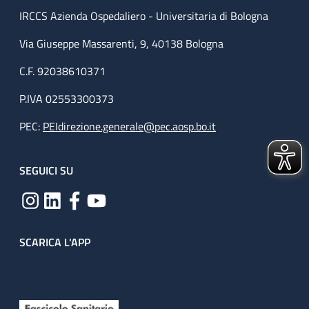
IRCCS Azienda Ospedaliero - Universitaria di Bologna
Via Giuseppe Massarenti, 9, 40138 Bologna
C.F. 92038610371
P.IVA 02553300373
PEC:
PEIdirezione.generale@pec.aosp.bo.it
SEGUICI SU
SCARICA L'APP