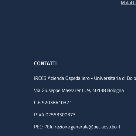
Malatti
CONTATTI
IRCCS Azienda Ospedaliero - Universitaria di Bol
Via Giuseppe Massarenti, 9, 40138 Bologna
C.F. 92038610371
P.IVA 02553300373
PEC:
PEIdirezione.generale@pec.aosp.bo.it