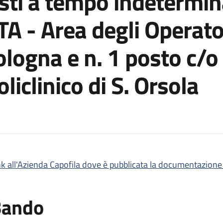
osti a tempo indetermin
A - Area degli Operator
logna e n. 1 posto c/o
iclinico di S. Orsola
nk all'Azienda Capofila dove è pubblicata la documentazione 
to, per titoli ed esami, per n. 2 posti a tempo indeterminato di 
er titoli ed esami, per n. 2 posti a tempo indeterminato di OTS -
Bando
so pubblico congiunto, per titoli ed esami, per n. 2 posti a temp