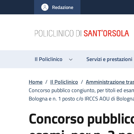
Salta al contenuto principale
Skip to footer content
Redazione
Il Policlinico
Servizi e prestazioni
Briciole di pane
Home
/
Il Policlinico
/
Amministrazione tra
Concorso pubblico congiunto, per titoli ed esa
Bologna e n. 1 posto c/o IRCCS AOU di Bologna 
Concorso pubblico 