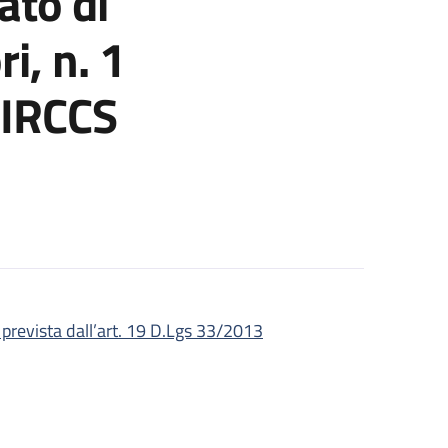
ato di
i, n. 1
 IRCCS
prevista dall’art. 19 D.Lgs 33/2013
OTS - ELETTRICISTA - Area degli Operatori, n. 1 posto c/o AUSL Bol
 ELETTRICISTA - Area degli Operatori, n. 1 posto c/o AUSL Bologna
o indeterminato di OTS - ELETTRICISTA - Area degli Operatori, n. 1