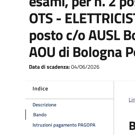
esami, per n. 2 p
OTS - ELETTRICIST
posto c/o AUSL Bo
AOU di Bologna Pol
Data di scadenza:
04/06/2026
Indice
Li
della pagina Concorso pubblico congiun
Descrizione
della pagina Concorso pubblico congiunto, p
Bando
della pagina Concor
Istruzioni pagamento PAGOPA