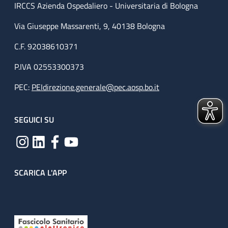
IRCCS Azienda Ospedaliero - Universitaria di Bologna
Via Giuseppe Massarenti, 9, 40138 Bologna
C.F. 92038610371
P.IVA 02553300373
PEC:
PEIdirezione.generale@pec.aosp.bo.it
SEGUICI SU
SCARICA L'APP