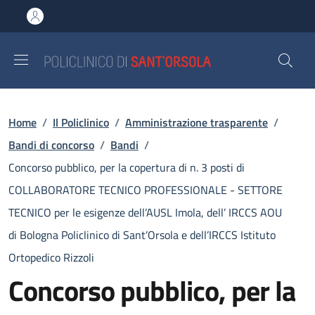
Salta al contenuto principale
Skip to footer content
Briciole di pane
Home
/
Il Policlinico
/
Amministrazione trasparente
/
Bandi di concorso
/
Bandi
/
Concorso pubblico, per la copertura di n. 3 posti di
COLLABORATORE TECNICO PROFESSIONALE - SETTORE
TECNICO per le esigenze dell’AUSL Imola, dell’ IRCCS AOU
di Bologna Policlinico di Sant’Orsola e dell’IRCCS Istituto
Ortopedico Rizzoli
Concorso pubblico, per la