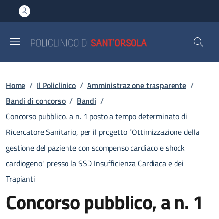
Salta al contenuto principale
Skip to footer content
Briciole di pane
Home
/
Il Policlinico
/
Amministrazione trasparente
/
Bandi di concorso
/
Bandi
/
Concorso pubblico, a n. 1 posto a tempo determinato di
Ricercatore Sanitario, per il progetto “Ottimizzazione della
gestione del paziente con scompenso cardiaco e shock
cardiogeno" presso la SSD Insufficienza Cardiaca e dei
Trapianti
Concorso pubblico, a n. 1