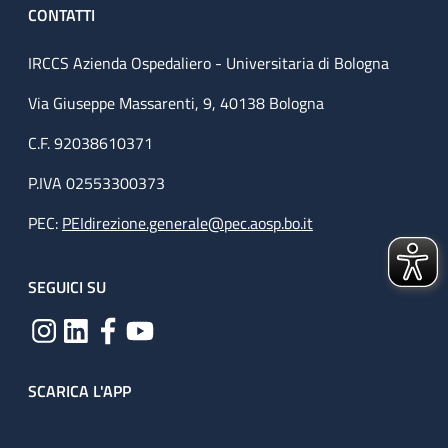
CONTATTI
IRCCS Azienda Ospedaliero - Universitaria di Bologna
Via Giuseppe Massarenti, 9, 40138 Bologna
C.F. 92038610371
P.IVA 02553300373
PEC:
PEIdirezione.generale@pec.aosp.bo.it
SEGUICI SU
SCARICA L'APP