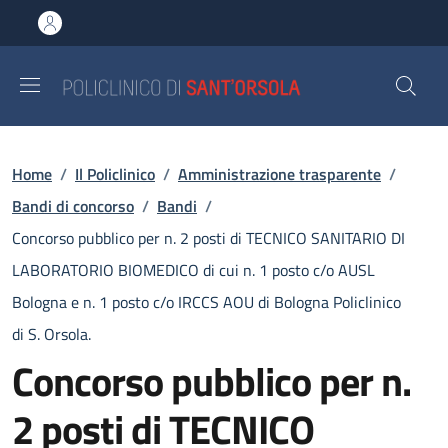
Salta al contenuto principale
Skip to footer content
Briciole di pane
Home
/
Il Policlinico
/
Amministrazione trasparente
/
Bandi di concorso
/
Bandi
/
Concorso pubblico per n. 2 posti di TECNICO SANITARIO DI
LABORATORIO BIOMEDICO di cui n. 1 posto c/o AUSL
Bologna e n. 1 posto c/o IRCCS AOU di Bologna Policlinico
di S. Orsola.
Concorso pubblico per n.
2 posti di TECNICO