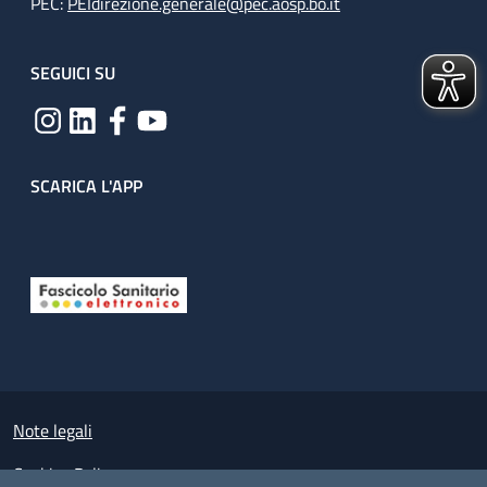
PEC:
PEIdirezione.generale@pec.aosp.bo.it
SEGUICI SU
SCARICA L'APP
Useful links section
Small prints
Note legali
Cookies Policy