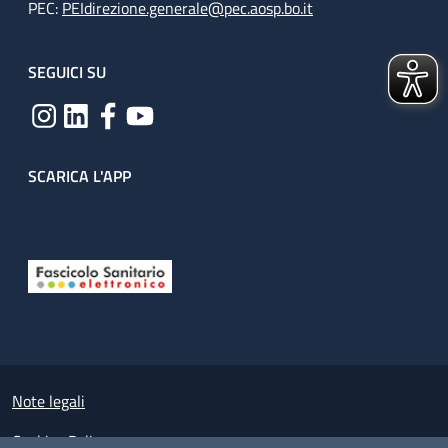
PEC:
PEIdirezione.generale@pec.aosp.bo.it
SEGUICI SU
SCARICA L'APP
Useful links section
Small prints
Note legali
Cookies Policy