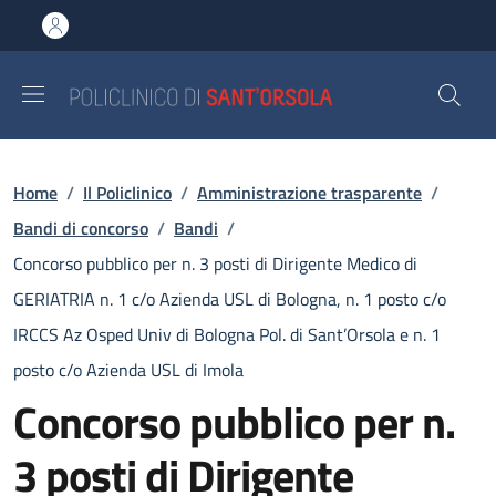
Salta al contenuto principale
Skip to footer content
Briciole di pane
Home
/
Il Policlinico
/
Amministrazione trasparente
/
Bandi di concorso
/
Bandi
/
Concorso pubblico per n. 3 posti di Dirigente Medico di
GERIATRIA n. 1 c/o Azienda USL di Bologna, n. 1 posto c/o
IRCCS Az Osped Univ di Bologna Pol. di Sant’Orsola e n. 1
posto c/o Azienda USL di Imola
Concorso pubblico per n.
3 posti di Dirigente