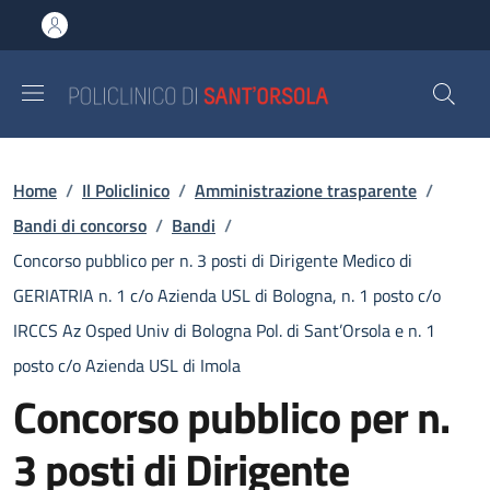
Salta al contenuto principale
Skip to footer content
Briciole di pane
Home
/
Il Policlinico
/
Amministrazione trasparente
/
Bandi di concorso
/
Bandi
/
Concorso pubblico per n. 3 posti di Dirigente Medico di
GERIATRIA n. 1 c/o Azienda USL di Bologna, n. 1 posto c/o
IRCCS Az Osped Univ di Bologna Pol. di Sant’Orsola e n. 1
posto c/o Azienda USL di Imola
Concorso pubblico per n.
3 posti di Dirigente