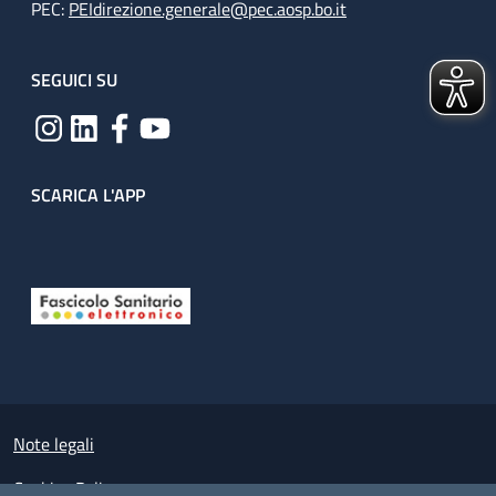
PEC:
PEIdirezione.generale@pec.aosp.bo.it
SEGUICI SU
SCARICA L'APP
Useful links section
Small prints
Note legali
Cookies Policy