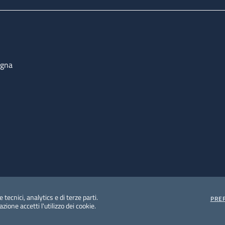
ogna
 tecnici, analytics e di terze parti.
PRE
ione accetti l'utilizzo dei cookie.
e protezione del dato personale
Albo pretorio on-line
Dic