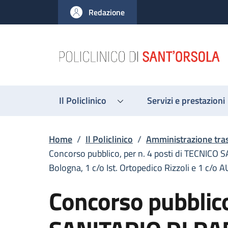
Salta al contenuto principale
Skip to footer content
Redazione
Il Policlinico
Servizi e prestazioni
Briciole di pane
Home
/
Il Policlinico
/
Amministrazione tra
Concorso pubblico, per n. 4 posti di TECNICO 
Bologna, 1 c/o Ist. Ortopedico Rizzoli e 1 c/o 
Concorso pubblico