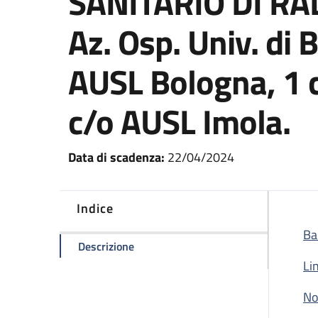
SANITARIO DI RA
Az. Osp. Univ. di 
AUSL Bologna, 1 c/
c/o AUSL Imola.
Data di scadenza:
22/04/2024
Indice
Ba
della pagina Concorso pubblico, per n
Descrizione
Li
No