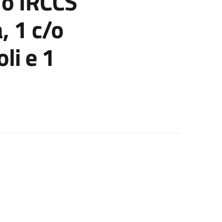
o IRCCS
, 1 c/o
li e 1
Az. Osp. Univ. di Bologna Pol. di S. Orsola, 1 c/o AUSL Bologna, 