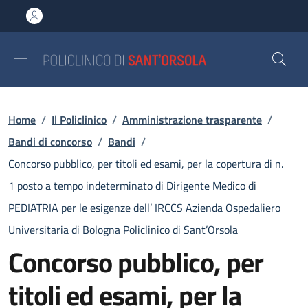
Salta al contenuto principale
Skip to footer content
Briciole di pane
Home
/
Il Policlinico
/
Amministrazione trasparente
/
Bandi di concorso
/
Bandi
/
Concorso pubblico, per titoli ed esami, per la copertura di n.
1 posto a tempo indeterminato di Dirigente Medico di
PEDIATRIA per le esigenze dell’ IRCCS Azienda Ospedaliero
Universitaria di Bologna Policlinico di Sant’Orsola
Concorso pubblico, per
titoli ed esami, per la