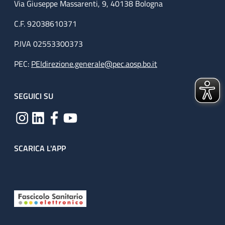
Via Giuseppe Massarenti, 9, 40138 Bologna
C.F. 92038610371
P.IVA 02553300373
PEC:
PEIdirezione.generale@pec.aosp.bo.it
SEGUICI SU
SCARICA L'APP