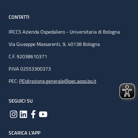
CONTATTI
IRCCS Azienda Ospedaliero - Universitaria di Bologna
Via Giuseppe Massarenti, 9, 40138 Bologna
C.F. 92038610371
P.IVA 02553300373
PEC:
PEIdirezione.generale@pec.aosp.bo.it
SEGUICI SU
SCARICA L'APP