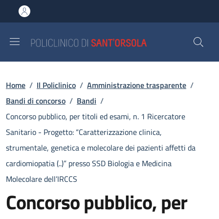
Salta al contenuto principale
Skip to footer content
Briciole di pane
Home
/
Il Policlinico
/
Amministrazione trasparente
/
Bandi di concorso
/
Bandi
/
Concorso pubblico, per titoli ed esami, n. 1 Ricercatore
Sanitario - Progetto: “Caratterizzazione clinica,
strumentale, genetica e molecolare dei pazienti affetti da
cardiomiopatia (..)” presso SSD Biologia e Medicina
Molecolare dell’IRCCS
Concorso pubblico, per