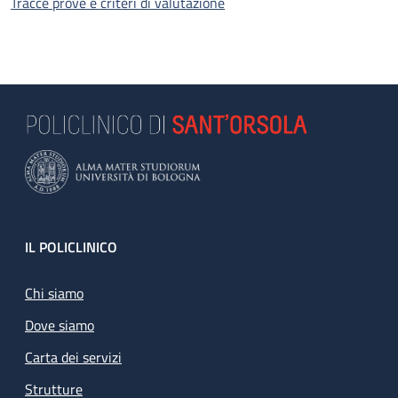
Tracce prove e criteri di valutazione
Footer
IL POLICLINICO
Chi siamo
Dove siamo
Carta dei servizi
Strutture