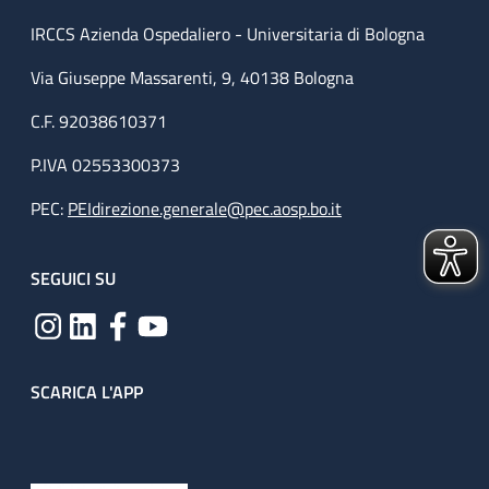
IRCCS Azienda Ospedaliero - Universitaria di Bologna
Via Giuseppe Massarenti, 9, 40138 Bologna
C.F. 92038610371
P.IVA 02553300373
PEC:
PEIdirezione.generale@pec.aosp.bo.it
SEGUICI SU
SCARICA L'APP