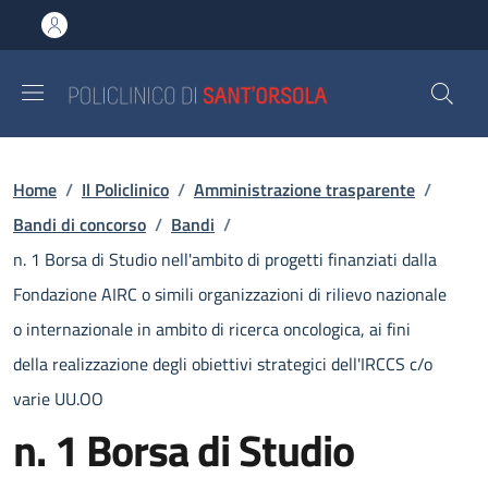
Salta al contenuto principale
Skip to footer content
Briciole di pane
Home
/
Il Policlinico
/
Amministrazione trasparente
/
Bandi di concorso
/
Bandi
/
n. 1 Borsa di Studio nell'ambito di progetti finanziati dalla
Fondazione AIRC o simili organizzazioni di rilievo nazionale
o internazionale in ambito di ricerca oncologica, ai fini
della realizzazione degli obiettivi strategici dell'IRCCS c/o
varie UU.OO
n. 1 Borsa di Studio