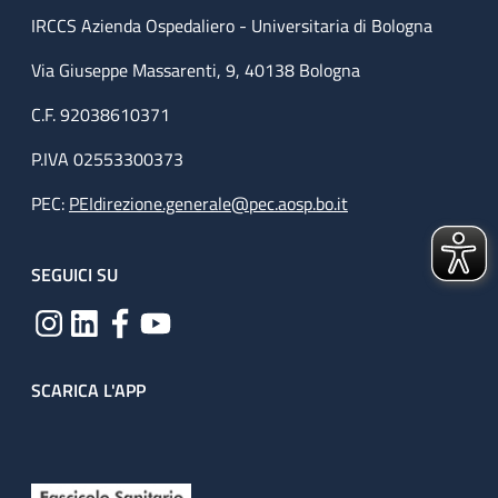
IRCCS Azienda Ospedaliero - Universitaria di Bologna
Via Giuseppe Massarenti, 9, 40138 Bologna
C.F. 92038610371
P.IVA 02553300373
PEC:
PEIdirezione.generale@pec.aosp.bo.it
SEGUICI SU
SCARICA L'APP