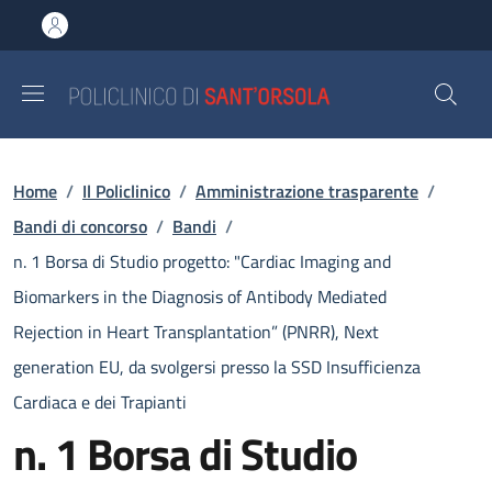
Salta al contenuto principale
Skip to footer content
Briciole di pane
Home
/
Il Policlinico
/
Amministrazione trasparente
/
Bandi di concorso
/
Bandi
/
n. 1 Borsa di Studio progetto: "Cardiac Imaging and
Biomarkers in the Diagnosis of Antibody Mediated
Rejection in Heart Transplantation” (PNRR), Next
generation EU, da svolgersi presso la SSD Insufficienza
Cardiaca e dei Trapianti
n. 1 Borsa di Studio