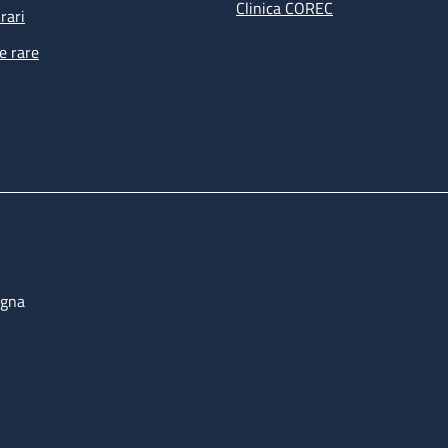
Clinica COREC
rari
e rare
ogna