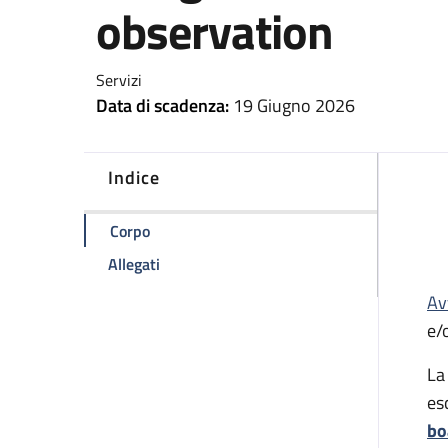
observation
Servizi
Data di scadenza:
19 Giugno 2026
Indice
della pagina Avviso di manifestazione di int
Corpo
della pagina Avviso di manifestazione di i
Allegati
Av
e/
La
es
bo