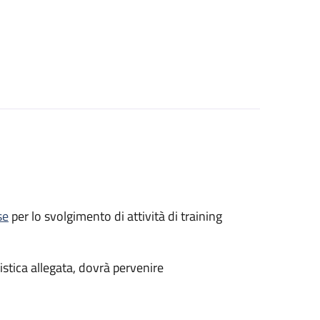
vation
rvation
se
per lo svolgimento di attività di training
stica allegata, dovrà pervenire