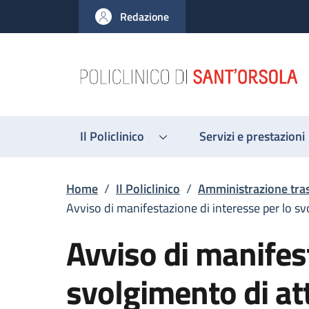
Salta al contenuto principale
Skip to footer content
Redazione
Il Policlinico
Servizi e prestazioni
Briciole di pane
Home
/
Il Policlinico
/
Amministrazione tra
Avviso di manifestazione di interesse per lo svo
Avviso di manifest
svolgimento di att