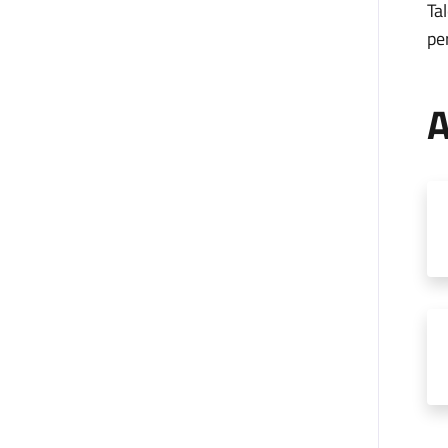
Ta
pe
A