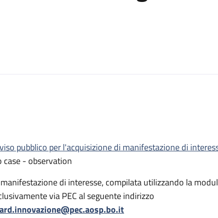
eresse per lo svolgimento di attività di training e/o case - obser
nteresse per lo svolgimento di attività di training e/o case - obse
viso pubblico per l'acquisizione di manifestazione di interes
o case - observation
 manifestazione di interesse, compilata utilizzando la moduli
clusivamente via PEC al seguente indirizzo
ard.innovazione@pec.aosp.bo.it