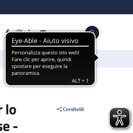
Facebook
Instagram
Linkedin
YouTube
Cerca
Sostienici
 lo
Condividi
se -