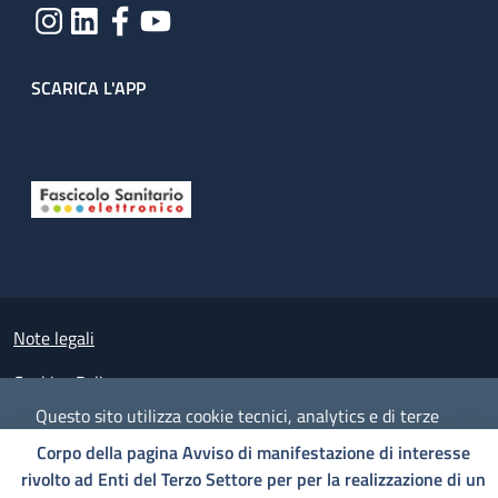
SCARICA L'APP
Useful links section
Small prints
Note legali
Cookies Policy
Questo sito utilizza cookie tecnici, analytics e di terze
Policy privacy e protezione del dato personale
parti.
Proseguendo nella navigazione accetti l'utilizzo dei
Corpo della pagina Avviso di manifestazione di interesse
cookie.
Albo pretorio on-line
rivolto ad Enti del Terzo Settore per per la realizzazione di un