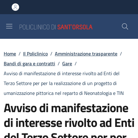
Salta al contenuto principale
Skip to footer content
Briciole di pane
Home
/
Il Policlinico
/
Amministrazione trasparente
/
Bandi di gara e contratti
/
Gare
/
Avviso di manifestazione di interesse rivolto ad Enti del
Terzo Settore per per la realizzazione di un progetto di
umanizzazione pittorica nel reparto di Neonatologia e TIN
Avviso di manifestazione
di interesse rivolto ad Enti
del Terzo Settore per per