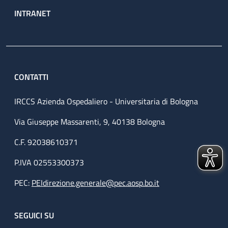
INTRANET
CONTATTI
IRCCS Azienda Ospedaliero - Universitaria di Bologna
Via Giuseppe Massarenti, 9, 40138 Bologna
C.F. 92038610371
P.IVA 02553300373
PEC:
PEIdirezione.generale@pec.aosp.bo.it
SEGUICI SU