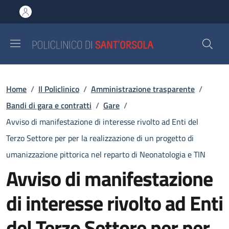
Salta al contenuto principale
Skip to footer content
Briciole di pane
Home
/
Il Policlinico
/
Amministrazione trasparente
/
Bandi di gara e contratti
/
Gare
/
Avviso di manifestazione di interesse rivolto ad Enti del
Terzo Settore per per la realizzazione di un progetto di
umanizzazione pittorica nel reparto di Neonatologia e TIN
Avviso di manifestazione
di interesse rivolto ad Enti
del Terzo Settore per per