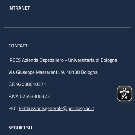
INTRANET
CONTATTI
IRCCS Azienda Ospedaliero - Universitaria di Bologna
Via Giuseppe Massarenti, 9, 40138 Bologna
C.F. 92038610371
P.IVA 02553300373
PEC:
PEIdirezione.generale@pec.aosp.bo.it
SEGUICI SU