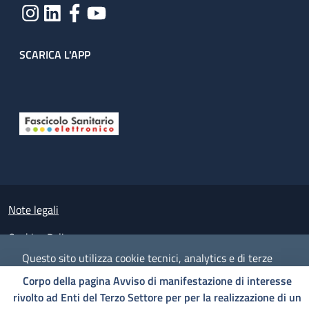
SCARICA L'APP
Useful links section
Small prints
Note legali
Cookies Policy
Questo sito utilizza cookie tecnici, analytics e di terze
Policy privacy e protezione del dato personale
parti.
Proseguendo nella navigazione accetti l'utilizzo dei
Corpo della pagina Avviso di manifestazione di interesse
cookie.
Albo pretorio on-line
rivolto ad Enti del Terzo Settore per per la realizzazione di un