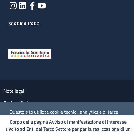
SCARICA L'APP
Useful links section
Small prints
Note legali
Cookies Policy
Questo sito utilizza cookie tecnici, analytics e di terze
Policy privacy e protezione del dato personale
parti.
Proseguendo nella navigazione accetti l'utilizzo dei
Corpo della pagina Avviso di manifestazione di interesse
cookie.
Albo pretorio on-line
rivolto ad Enti del Terzo Settore per per la realizzazione di un