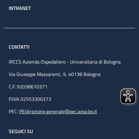
INTRANET
CONTATTI
IRCCS Azienda Ospedaliero - Universitaria di Bologna
Via Giuseppe Massarenti, 9, 40138 Bologna
C.F. 92038610371
P.IVA 02553300373
PEC:
PEIdirezione.generale@pec.aosp.bo.it
SEGUICI SU