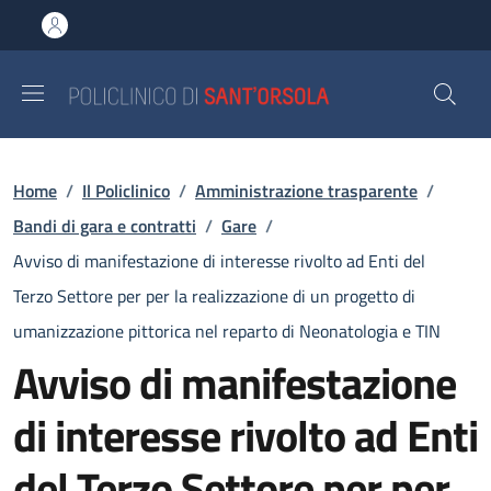
Salta al contenuto principale
Skip to footer content
Briciole di pane
Home
/
Il Policlinico
/
Amministrazione trasparente
/
Bandi di gara e contratti
/
Gare
/
Avviso di manifestazione di interesse rivolto ad Enti del
Terzo Settore per per la realizzazione di un progetto di
umanizzazione pittorica nel reparto di Neonatologia e TIN
Avviso di manifestazione
di interesse rivolto ad Enti
del Terzo Settore per per