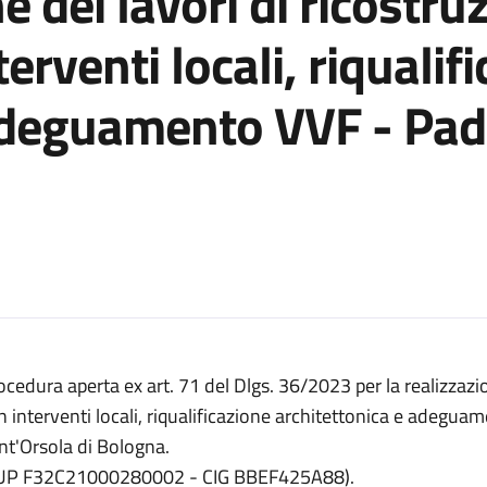
e dei lavori di ricostru
erventi locali, riqualif
 adeguamento VVF - Pad
ocedura aperta ex art. 71 del Dlgs. 36/2023 per la realizzazi
 Dlgs. 36/2023 per la realizzazione dei lavori di ricostruzione po
n interventi locali, riqualificazione architettonica e adeguam
nt'Orsola di Bologna.
perta ex art. 71 del Dlgs. 36/2023 per la realizzazione dei lavori 
UP F32C21000280002 - CIG BBEF425A88).