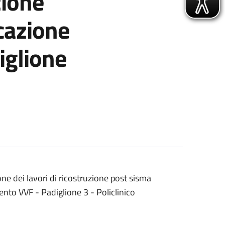
zione
icazione
iglione
one dei lavori di ricostruzione post sisma
st sisma con interventi locali, riqualificazione architettonica e a
ento VVF - Padiglione 3 - Policlinico
di ricostruzione post sisma con interventi locali, riqualificazion