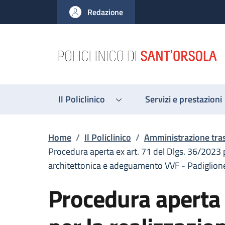
Salta al contenuto principale
Skip to footer content
Redazione
Il Policlinico
Servizi e prestazioni
Briciole di pane
Home
/
Il Policlinico
/
Amministrazione tra
Procedura aperta ex art. 71 del Dlgs. 36/2023 pe
architettonica e adeguamento VVF - Padiglion
Procedura aperta 