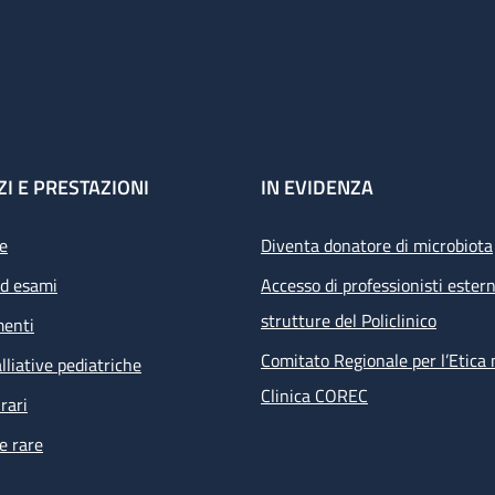
ZI E PRESTAZIONI
IN EVIDENZA
e
Diventa donatore di microbiota
ed esami
Accesso di professionisti estern
strutture del Policlinico
menti
Comitato Regionale per l’Etica 
lliative pediatriche
Clinica COREC
rari
e rare