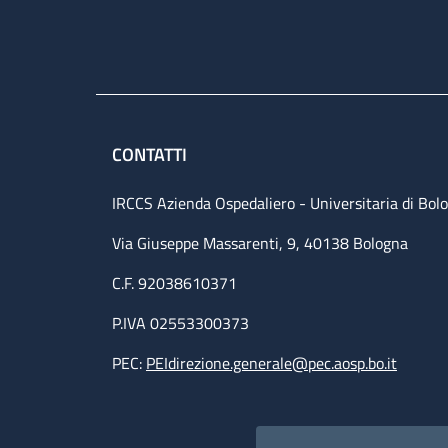
CONTATTI
IRCCS Azienda Ospedaliero - Universitaria di Bol
Via Giuseppe Massarenti, 9, 40138 Bologna
C.F. 92038610371
P.IVA 02553300373
PEC:
PEIdirezione.generale@pec.aosp.bo.it