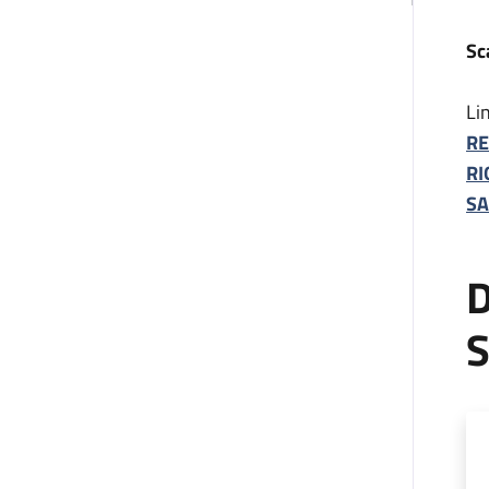
Sc
Li
RE
RI
SA
D
S