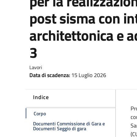
per la realizzazion
post sisma con int
architettonica e
3
Lavori
Data di scadenza:
15 Luglio 2026
Indice
Pr
della pagina Procedura aperta ex art. 71 del
Corpo
co
Documenti Commissione di Gara e
Sa
della pagina Procedura a
Documenti Seggio di gara
(C