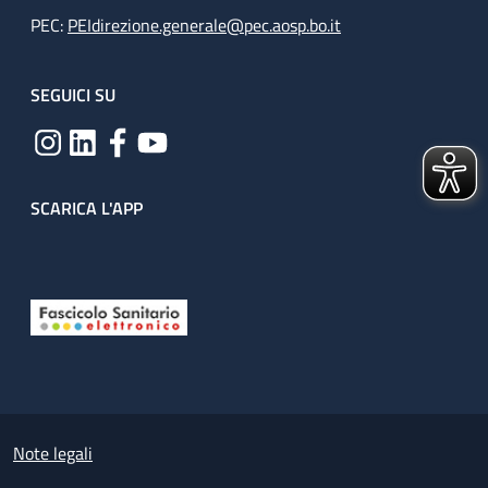
PEC:
PEIdirezione.generale@pec.aosp.bo.it
SEGUICI SU
SCARICA L'APP
Useful links section
Small prints
Note legali