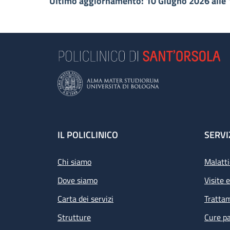
Ultimo aggiornamento: 10 Giugno 2026 alle 
Footer
IL POLICLINICO
SERVI
Chi siamo
Malatti
Dove siamo
Visite 
Carta dei servizi
Tratta
Strutture
Cure pa