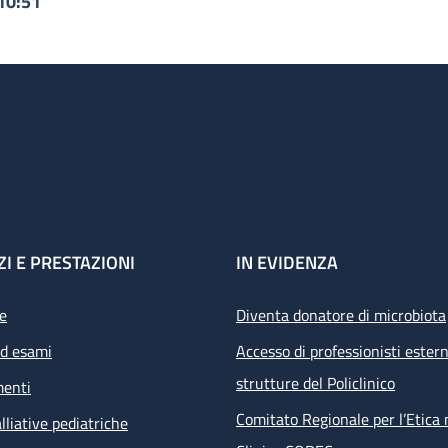
10:51
ZI E PRESTAZIONI
IN EVIDENZA
e
Diventa donatore di microbiota
ed esami
Accesso di professionisti estern
strutture del Policlinico
menti
Comitato Regionale per l’Etica 
lliative pediatriche