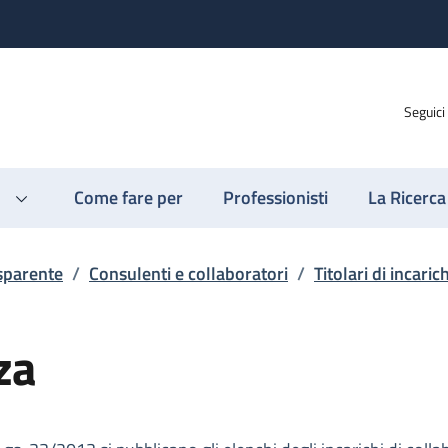
Seguici
Come fare per
Professionisti
La Ricerca
sparente
/
Consulenti e collaboratori
/
Titolari di incari
za