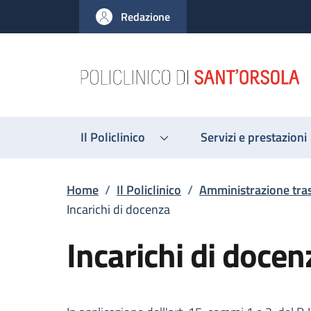
Salta al contenuto principale
Skip to footer content
Redazione
Il Policlinico
Servizi e prestazioni
Briciole di pane
Home
/
Il Policlinico
/
Amministrazione tra
Incarichi di docenza
Incarichi di docen
Descrizione