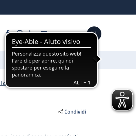
Facebook
Instagram
Linkedin
YouTube
Cerca
Sostienici
chi di collaborazione o consulenza
/
Condividi