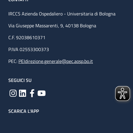
IRCCS Azienda Ospedaliero - Universitaria di Bologna
Via Giuseppe Massarenti, 9, 40138 Bologna
C.F. 92038610371
P.IVA 02553300373
PEC:
PEIdirezione.generale@pec.aosp.bo.it
SEGUICI SU
SCARICA L'APP