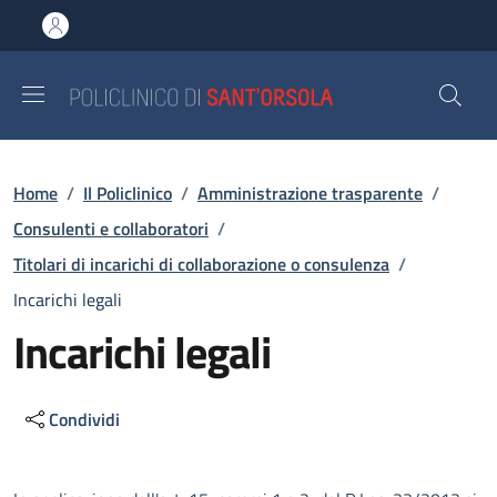
Salta al contenuto principale
Skip to footer content
Briciole di pane
Home
/
Il Policlinico
/
Amministrazione trasparente
/
Consulenti e collaboratori
/
Titolari di incarichi di collaborazione o consulenza
/
Incarichi legali
Incarichi legali
Condividi
Descrizione